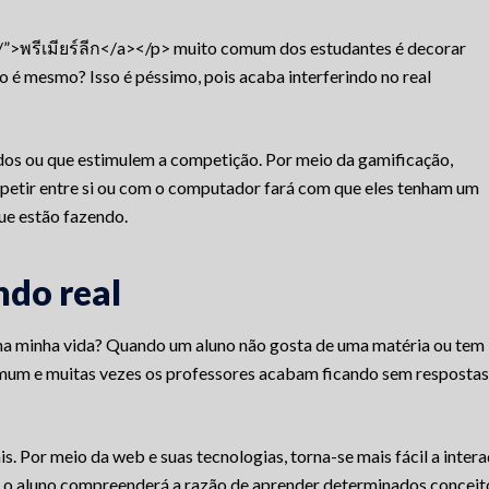
”>พรีเมียร์ลีก</a></p> muito comum dos estudantes é decorar
o é mesmo? Isso é péssimo, pois acaba interferindo no real
dos ou que estimulem a competição. Por meio da gamificação,
mpetir entre si ou com o computador fará com que eles tenham um
ue estão fazendo.
do real
na minha vida? Quando um aluno não gosta de uma matéria ou tem
omum e muitas vezes os professores acabam ficando sem respostas
s. Por meio da web e suas tecnologias, torna-se mais fácil a inter
, o aluno compreenderá a razão de aprender determinados conceit