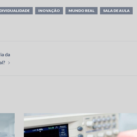
DIVIDUALIDADE
INOVAÇÃO
MUNDO REAL
SALA DE AULA
ia da
al?