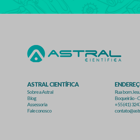
ASTRAL CIENTÍFICA
ENDERE
Sobre a Astral
Rua bom Jesu
Blog
Boqueirão - C
Assessoria
+55 (41) 32
Fale conosco
contato@astra