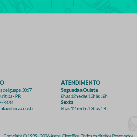
ÇO
ATENDIMENTO
s de Iguape, 3867
Segunda a Quinta
uritiba - PR
8h às 12h e das 13h às 18h
47-7878
Sexta
lcientifica.com.br
8h às 12h e das 13h às 17h
Copyright © 1999 - 2026 Astral Científica. Todos os direitos Reservados.