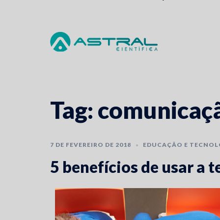
Skip
to
content
Tag:
comunicaç
7 DE FEVEREIRO DE 2018
EDUCAÇÃO E TECNOL
5 benefícios de usar a t