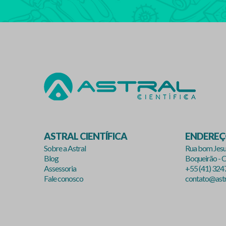
ASTRAL CIENTÍFICA
ENDERE
Sobre a Astral
Rua bom Jesu
Blog
Boqueirão - C
Assessoria
+55 (41) 32
Fale conosco
contato@astra