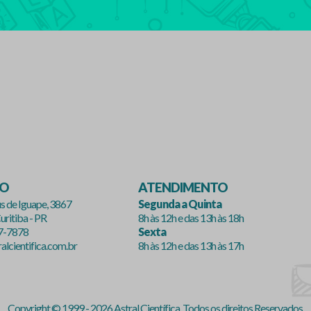
ÇO
ATENDIMENTO
s de Iguape, 3867
Segunda a Quinta
uritiba - PR
8h às 12h e das 13h às 18h
47-7878
Sexta
lcientifica.com.br
8h às 12h e das 13h às 17h
Copyright © 1999 - 2026 Astral Científica. Todos os direitos Reservados.