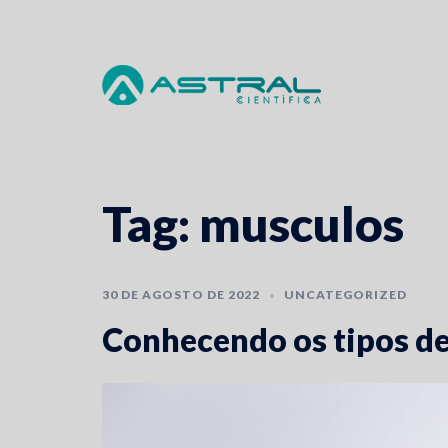
Skip
to
content
Tag:
musculos
30 DE AGOSTO DE 2022
UNCATEGORIZED
Conhecendo os tipos de