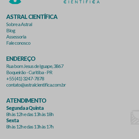
ASTRAL CIENTÍFICA
Sobre a Astral
Blog
Assessoria
Fale conosco
ENDEREÇO
Rua bom Jesus de Iguape, 3867
Boqueirão - Curitiba - PR
+55 (41) 3247-7878
contato@astralcientifica.com.br
ATENDIMENTO
Segunda a Quinta
8h às 12h e das 13h às 18h
Sexta
8h às 12h e das 13h às 17h