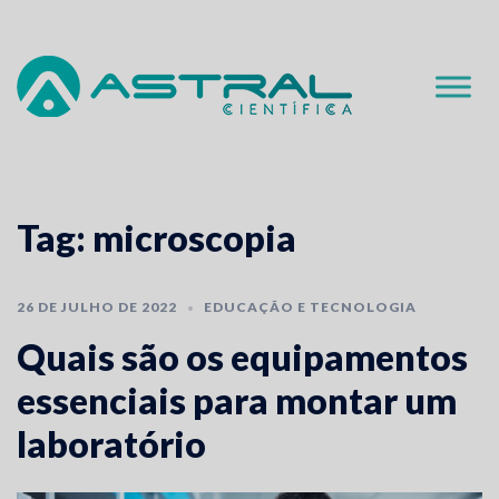
Skip
to
content
Tag:
microscopia
26 DE JULHO DE 2022
EDUCAÇÃO E TECNOLOGIA
Quais são os equipamentos
essenciais para montar um
laboratório