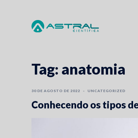
Skip
to
content
Tag:
anatomia
30 DE AGOSTO DE 2022
UNCATEGORIZED
Conhecendo os tipos de