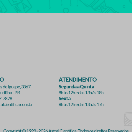
ÇO
ATENDIMENTO
s de Iguape, 3867
Segunda a Quinta
uritiba - PR
8h às 12h e das 13h às 18h
47-7878
Sexta
lcientifica.com.br
8h às 12h e das 13h às 17h
Copyright © 1999 - 2026 Astral Científica. Todos os direitos Reservados.