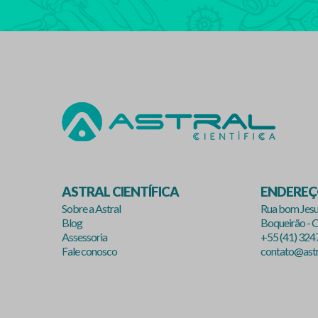
ASTRAL CIENTÍFICA
ENDERE
Sobre a Astral
Rua bom Jesu
Blog
Boqueirão - C
Assessoria
+55 (41) 32
Fale conosco
contato@astra